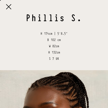

Phillis
S
.
H
174cm | 5'8.5"
B
102 cm
W
82cm
H
132cm
S
7 UK