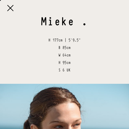

Mieke
.
H
177cm | 5'9.5"
B
85cm
W
64cm
H
95cm
S
6 UK