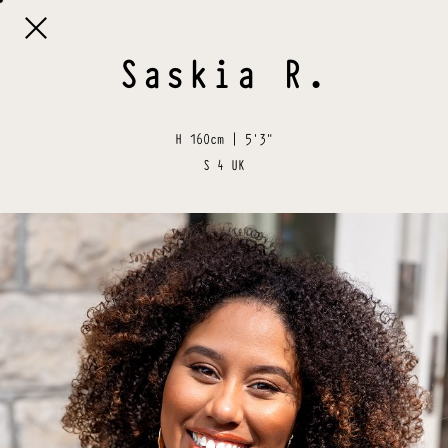

Saskia
R
.
H
160cm | 5'3"
S
4 UK