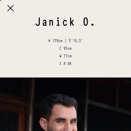

Janick
O
.
H
179cm | 5'10.5"
C
95cm
W
77cm
S
8 UK