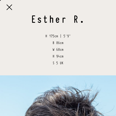

Esther
R
.
H
175cm | 5'9"
B
86cm
W
68cm
H
94cm
S
5 UK