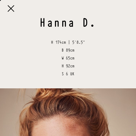

Hanna
D
.
H
174cm | 5'8.5"
B
89cm
W
65cm
H
92cm
S
6 UK